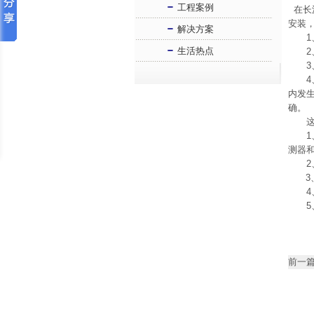
工程案例
在长
安装
解决方案
1、
生活热点
2、
3、
4、模
内发
确。
这样
1、
测器
2、
3、
4、
5、
前一