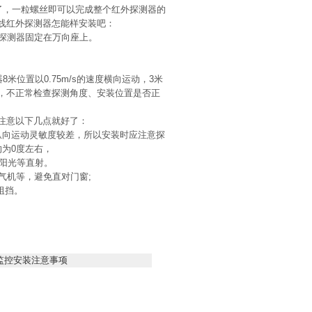
了，一粒螺丝即可以完成整个红外探测器的
线红外探测器怎能样安装吧：
探测器固定在万向座上。
位置以0.75m/s的速度横向运动，3米
，不正常检查探测角度、安装位置是否正
注意以下几点就好了：
向运动灵敏度较差，所以安装时应注意探
为0度左右，
阳光等直射。
气机等，避免直对门窗;
阻挡。
监控安装注意事项