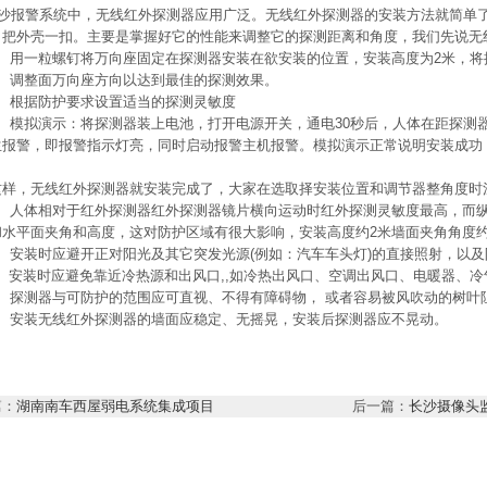
沙报警系统中，无线红外探测器应用广泛。无线红外探测器的安装方法就简单
，把外壳一扣。主要是掌握好它的性能来调整它的探测距离和角度，我们先说无
用一粒螺钉将万向座固定在探测器安装在欲安装的位置，安装高度为2米，将
调整面万向座方向以达到最佳的探测效果。
根据防护要求设置适当的探测灵敏度
拟演示：将探测器装上电池，打开电源开关，通电30秒后，人体在距探测器8米
生报警，即报警指示灯亮，同时启动报警主机报警。模拟演示正常说明安装成功
，无线红外探测器就安装完成了，大家在选取择安装位置和调节器整角度时
人体相对于红外探测器红外探测器镜片横向运动时红外探测灵敏度最高，而纵
和水平面夹角和高度，这对防护区域有很大影响，安装高度约2米墙面夹角角度约
安装时应避开正对阳光及其它突发光源(例如：汽车车头灯)的直接照射，以及
安装时应避免靠近冷热源和出风口,,如冷热出风口、空调出风口、电暖器、冷
探测器与可防护的范围应可直视、不得有障碍物， 或者容易被风吹动的树叶
安装无线红外探测器的墙面应稳定、无摇晃，安装后探测器应不晃动。
篇：
湖南南车西屋弱电系统集成项目
后一篇：
长沙摄像头