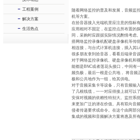
工程案例
随着网络监控的普及和发展，音频监
机等方案。
解决方案
在拾音器接入光端机里应注意的指标
生活热点
应用相对不固定，在监控点所布置的探
同，采购时应跟据实际情况酌情考虑
搭网络监控录像机配硬盘录像机等传统录音设
相连接，与台式计算机连接，插入其Lin
很多朋友拿到拾音器，看看后端录音设
对于网络监控录像机、硬盘录像机和视
能都是BNC或者莲花头接口，中间有
频负极，最后一根是公共地， 将音频
极和公共地作为一组，给其供电。
对于音频采集卡等设备，只有音频输
了几根线缆，一一对应得接上就可以
安保对视频的依赖性特别大。监控系
来更加广泛的潜在价值。具有双向音
侵者传递要求或命令。在这个由两部分
集成的视频和音频解决方案将惠及所