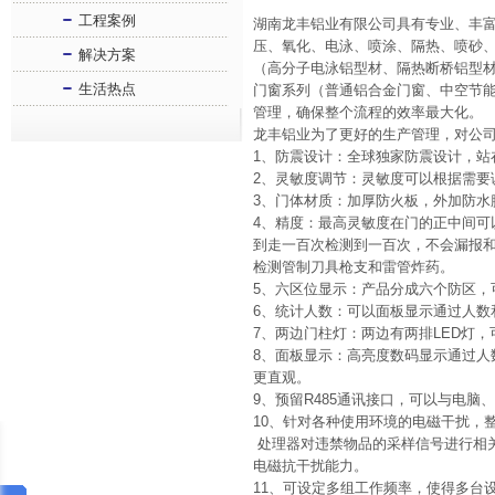
工程案例
湖南龙丰铝业有限公司具有专业、丰
压、氧化、电泳、喷涂、隔热、喷砂
解决方案
（高分子电泳铝型材、隔热断桥铝型
生活热点
门窗系列（普通铝合金门窗、中空节能
管理，确保整个流程的效率最大化。
龙丰铝业为了更好的生产管理，对公
1、防震设计：全球独家防震设计，站
2、灵敏度调节：灵敏度可以根据需要
3、门体材质：加厚防火板，外加防水
4、精度：最高灵敏度在门的正中间
到走一百次检测到一百次，不会漏报
检测管制刀具枪支和雷管炸药。
5、六区位显示：产品分成六个防区，
6、统计人数：可以面板显示通过人数和
7、两边门柱灯：两边有两排LED灯
8、面板显示：高亮度数码显示通过人
更直观。
9、预留R485通讯接口，可以与电脑
10、针对各种使用环境的电磁干扰，
处理器对违禁物品的采样信号进行相
电磁抗干扰能力。
11、可设定多组工作频率，使得多台