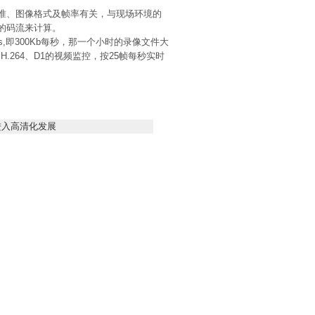
准、图像格式及帧率有关，与现场环境的
的码流来计算。
fs,即300Kb每秒，那一个小时的录像文件大
经验，H.264、D1的视频监控，按25帧每秒实时
进入高清化发展