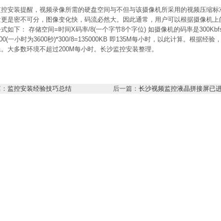
监控安装提醒，视频录像所需的硬盘空间与不但与该摄像机所采用的视频压缩标
量更是密不可分，图像变化快，码流必然大。因此通常，用户可以根据摄像机上
式如下： 存储空间=时间X码率/8(一个字节8个字位) 如摄像机的码率是300Kb
600(一小时为3600秒)*300/8=135000KB 即135M每小时，以此计算。根据
。大多数环境不超过200M每小时。长沙监控安装整理。
篇：
监控安装经验技巧总结
后一篇：
长沙视频监控液晶拼接屏已