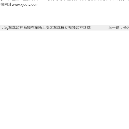
公司
网址www.xjcctv.com
篇：
3g车载监控系统在车辆上安装车载移动视频监控终端
后一篇：
长