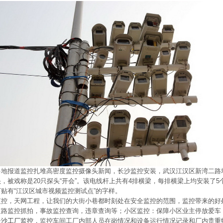
多地报道监控扎堆高密度监控摄像头新闻，长沙监控安装，武汉江汉区新湾二路
，被戏称是20只探头“开会”。该电线杆上共有4排横梁，每排横梁上均安装了
贴有“江汉区城市视频监控测试点”的字样。
监控，天网工程，让我们的大街小巷都时刻处在安全监控的范围，监控带来的好
道路监控抓拍，事故监控查询，违章查询等；小区监控：保障小区业主停放爱车
长沙工厂监控
，监控车间工厂内部人员在岗情况和设备运行情况记录和厂内贵重